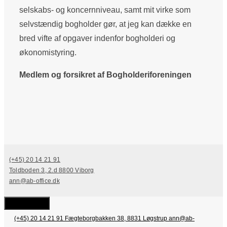
selskabs- og koncernniveau, samt mit virke som
selvstændig bogholder gør, at jeg kan dække en
bred vifte af opgaver indenfor bogholderi og
økonomistyring.
Medlem og forsikret af
Bogholderiforeningen
(+45) 20 14 21 91
Toldboden 3, 2.d 8800 Viborg
ann@ab-office.dk
Luk
(+45) 20 14 21 91
Fægteborgbakken 38, 8831 Løgstrup
ann@ab-